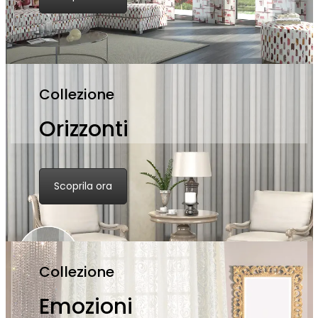
Collezione
Orizzonti
Scoprila ora
Collezione
Emozioni