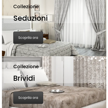
Collezione
Seduzioni
Scoprila ora
Collezione
Brividi
Scoprila ora