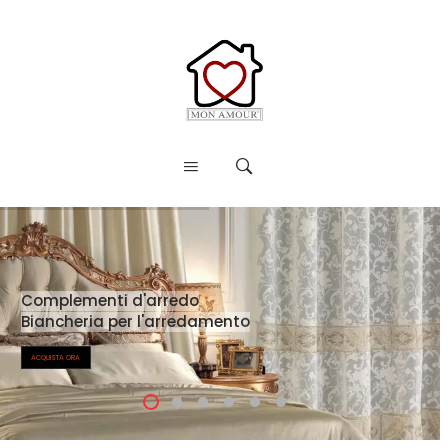
C
o
m
p
l
e
m
e
n
t
i
d
'
a
r
r
e
d
o
B
i
a
n
c
h
e
r
i
a
p
e
r
l
'
a
r
r
e
d
a
m
e
n
t
o
ACQUISTA ORA